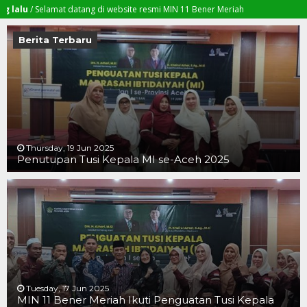
 Selamat datang di website resmi MIN 11 Bener Meriah
Berita Terbaru
Thursday, 19 Jun 2025
Penutupan Tusi Kepala MI se-Aceh 2025
19 JUN 2025
19 JUN 2025
16 JUN 2025
Tuesday, 17 Jun 2025
MIN 11 Bener Meriah Ikuti Penguatan Tusi Kepala