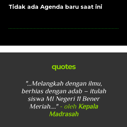
Tidak ada Agenda baru saat ini
quotes
u,
"...Melangkah dengan ilmu,
"
lah
berhias dengan adab – itulah
be
r
siswa MI Negeri 11 Bener
Meriah...."
- oleh
Kepala
Madrasah