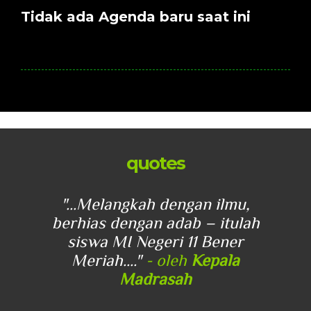
Tidak ada Agenda baru saat ini
quotes
u,
"...Melangkah dengan ilmu,
"
lah
berhias dengan adab – itulah
be
r
siswa MI Negeri 11 Bener
Meriah...."
- oleh
Kepala
Madrasah