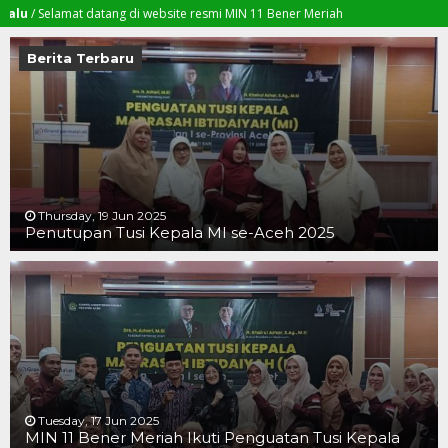
elamat datang di website resmi MIN 11 Bener Meriah
Berita Terbaru
Thursday, 19 Jun 2025
Penutupan Tusi Kepala MI se-Aceh 2025
19 JUN 2025
19 JUN 2025
16 JUN 2025
Tuesday, 17 Jun 2025
MIN 11 Bener Meriah Ikuti Penguatan Tusi Kepala