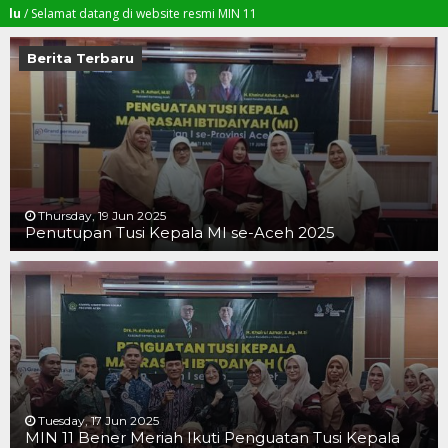
lamat datang di website resmi MIN 11
Berita Terbaru
Thursday, 19 Jun 2025
Penutupan Tusi Kepala MI se-Aceh 2025
19 JUN 2025
19 JUN 2025
16 JUN 2025
Tuesday, 17 Jun 2025
MIN 11 Bener Meriah Ikuti Penguatan Tusi Kepala