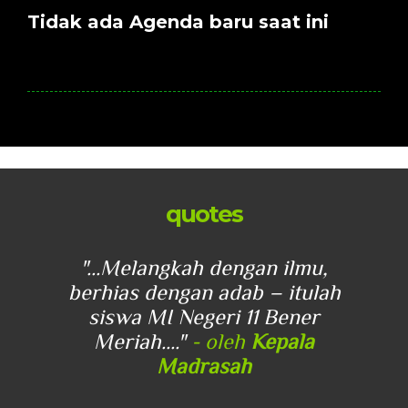
Tidak ada Agenda baru saat ini
quotes
u,
"...Melangkah dengan ilmu,
"
lah
berhias dengan adab – itulah
be
r
siswa MI Negeri 11 Bener
Meriah...."
- oleh
Kepala
Madrasah