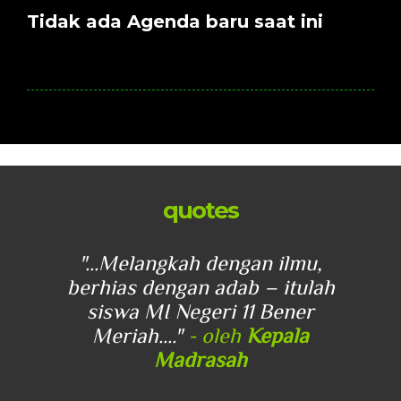
Tidak ada Agenda baru saat ini
quotes
u,
"...Melangkah dengan ilmu,
"
lah
berhias dengan adab – itulah
be
r
siswa MI Negeri 11 Bener
Meriah...."
- oleh
Kepala
Madrasah