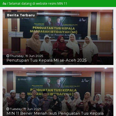
lamat datang di website resmi MIN 11
Berita Terbaru
Thursday, 19 Jun 2025
Penutupan Tusi Kepala MI se-Aceh 2025
19 JUN 2025
19 JUN 2025
16 JUN 2025
Tuesday, 17 Jun 2025
MIN 11 Bener Meriah Ikuti Penguatan Tusi Kepala