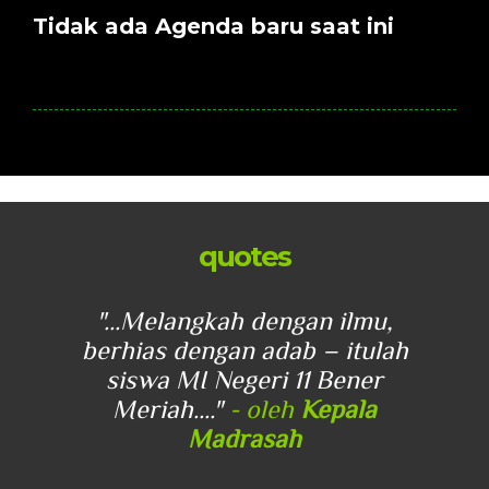
Tidak ada Agenda baru saat ini
quotes
u,
"...Melangkah dengan ilmu,
"
lah
berhias dengan adab – itulah
be
r
siswa MI Negeri 11 Bener
Meriah...."
- oleh
Kepala
Madrasah