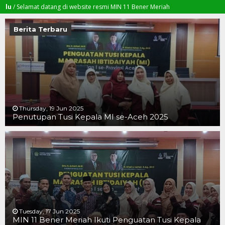
amat datang di website resmi MIN 11 Bener Meriah
Berita Terbaru
Thursday, 19 Jun 2025
Penutupan Tusi Kepala MI se-Aceh 2025
19 JUN 2025
19 JUN 2025
16 JUN 2025
Tuesday, 17 Jun 2025
MIN 11 Bener Meriah Ikuti Penguatan Tusi Kepala