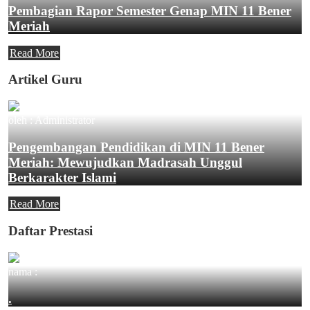
Pembagian Rapor Semester Genap MIN 11 Bener
Meriah
Read More
Artikel Guru
oleh : Administrator
Pengembangan Pendidikan di MIN 11 Bener
Meriah: Mewujudkan Madrasah Unggul
Berkarakter Islami
Read More
Daftar Prestasi
nama :
.