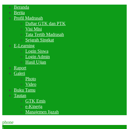
Beranda
Berita
Profil Madrasah
Daftar GTK dan PTK
Visi Misi
Tata Tertib Madrasah
Sejarah Singkat
E-Learning
Login Siswa
Login Admin
Hasil Ujian
Raport
Galeri
Photo
Video
Buku Tamu
Tautan
GTK Emis
e-Kinerja
Manajemen Ijazah
phone
-