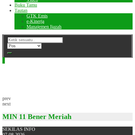
Buku Tamu
Tautan
GTK Emis
e-Kinerja
Manajemen Ijazah
prev
next
MIN 11 Bener Meriah
SEKILAS INFO
07-08-2026