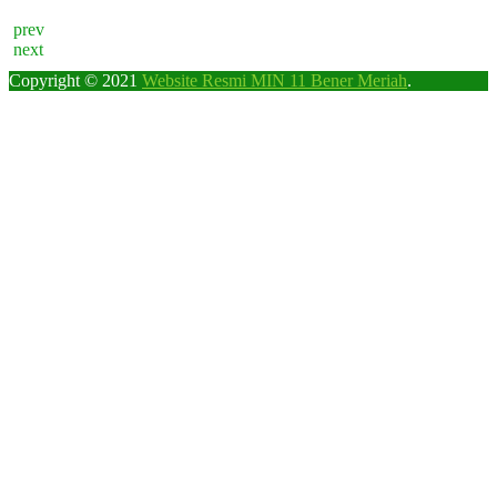
prev
next
Copyright © 2021
Website Resmi MIN 11 Bener Meriah
.