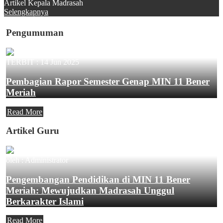
Artikel Kepala Madrasah
Selengkapnya
Pengumuman
TERBIT :
14 Jun 2025
Pembagian Rapor Semester Genap MIN 11 Bener
Meriah
Read More
Artikel Guru
oleh : Administrator
Pengembangan Pendidikan di MIN 11 Bener
Meriah: Mewujudkan Madrasah Unggul
Berkarakter Islami
Read More