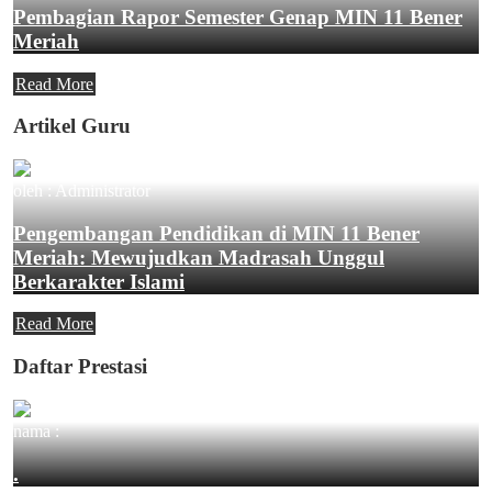
Pembagian Rapor Semester Genap MIN 11 Bener
Meriah
Read More
Artikel Guru
oleh : Administrator
Pengembangan Pendidikan di MIN 11 Bener
Meriah: Mewujudkan Madrasah Unggul
Berkarakter Islami
Read More
Daftar Prestasi
nama :
.