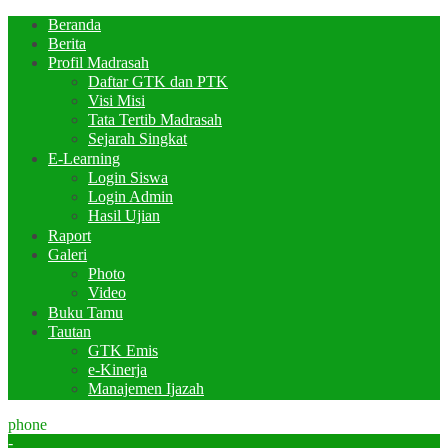
Beranda
Berita
Profil Madrasah
Daftar GTK dan PTK
Visi Misi
Tata Tertib Madrasah
Sejarah Singkat
E-Learning
Login Siswa
Login Admin
Hasil Ujian
Raport
Galeri
Photo
Video
Buku Tamu
Tautan
GTK Emis
e-Kinerja
Manajemen Ijazah
phone
-