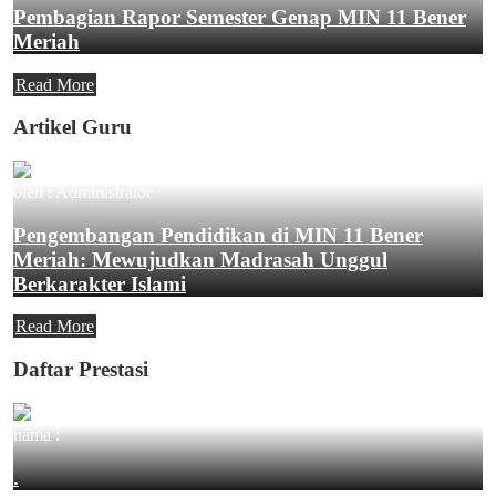
Pembagian Rapor Semester Genap MIN 11 Bener
Meriah
Read More
Artikel Guru
oleh : Administrator
Pengembangan Pendidikan di MIN 11 Bener
Meriah: Mewujudkan Madrasah Unggul
Berkarakter Islami
Read More
Daftar Prestasi
nama :
.