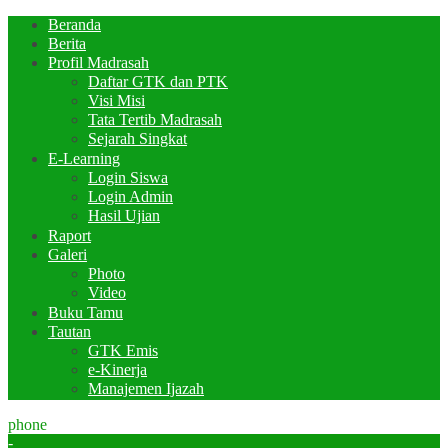
Beranda
Berita
Profil Madrasah
Daftar GTK dan PTK
Visi Misi
Tata Tertib Madrasah
Sejarah Singkat
E-Learning
Login Siswa
Login Admin
Hasil Ujian
Raport
Galeri
Photo
Video
Buku Tamu
Tautan
GTK Emis
e-Kinerja
Manajemen Ijazah
phone
-