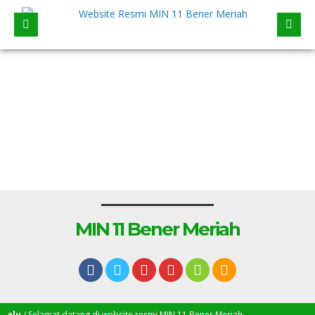
MIN 11 Bener Meriah
lu
/ Selamat datang di website resmi MIN 11 Bener Meriah