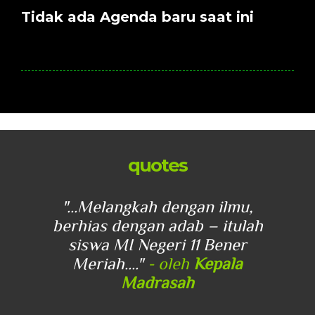
Tidak ada Agenda baru saat ini
quotes
u,
"...Melangkah dengan ilmu,
"
lah
berhias dengan adab – itulah
be
r
siswa MI Negeri 11 Bener
Meriah...."
- oleh
Kepala
Madrasah