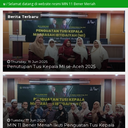
amat datang di website resmi MIN 11 Bener Meriah
Berita Terbaru
Thursday, 19 Jun 2025
Penutupan Tusi Kepala MI se-Aceh 2025
19 JUN 2025
19 JUN 2025
16 JUN 2025
Tuesday, 17 Jun 2025
MIN 11 Bener Meriah Ikuti Penguatan Tusi Kepala