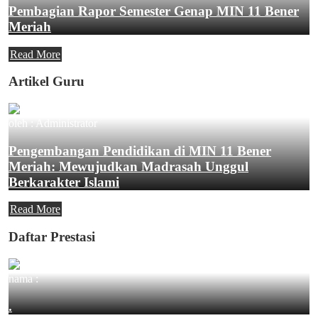
Pembagian Rapor Semester Genap MIN 11 Bener
Meriah
Read More
Artikel Guru
oleh : Administrator
Pengembangan Pendidikan di MIN 11 Bener
Meriah: Mewujudkan Madrasah Unggul
Berkarakter Islami
Read More
Daftar Prestasi
nama :
.