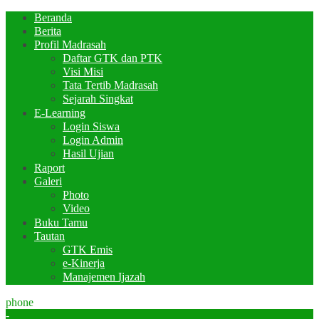
Beranda
Berita
Profil Madrasah
Daftar GTK dan PTK
Visi Misi
Tata Tertib Madrasah
Sejarah Singkat
E-Learning
Login Siswa
Login Admin
Hasil Ujian
Raport
Galeri
Photo
Video
Buku Tamu
Tautan
GTK Emis
e-Kinerja
Manajemen Ijazah
phone
-