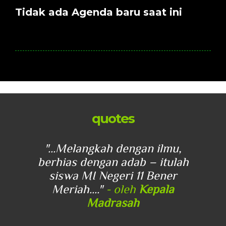
Tidak ada Agenda baru saat ini
quotes
u,
"...Melangkah dengan ilmu,
"
lah
berhias dengan adab – itulah
be
r
siswa MI Negeri 11 Bener
Meriah...."
- oleh
Kepala
Madrasah