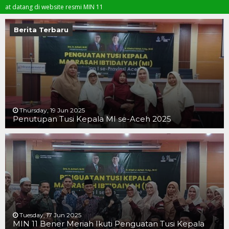
ng di website resmi MIN 11
Berita Terbaru
Thursday, 19 Jun 2025
Penutupan Tusi Kepala MI se-Aceh 2025
19 JUN 2025
19 JUN 2025
16 JUN 2025
Tuesday, 17 Jun 2025
MIN 11 Bener Meriah Ikuti Penguatan Tusi Kepala