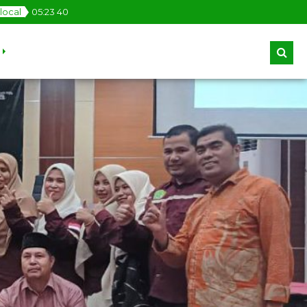
local
05
:
23
41