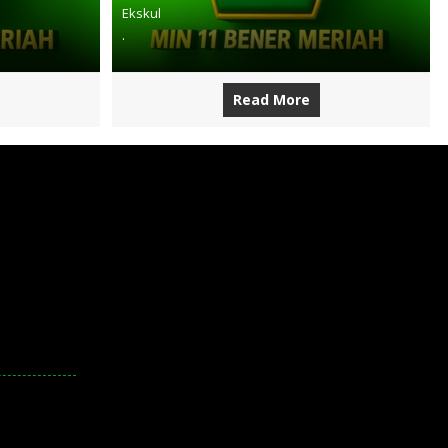
Ekskul
.
Read More