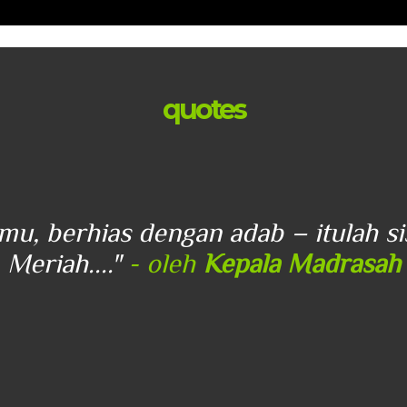
quotes
lmu, berhias dengan adab – itulah s
Meriah...."
- oleh
Kepala Madrasah