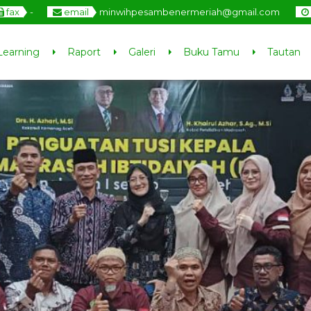
fax
-
email
minwihpesambenermeriah@gmail.com
Learning
Raport
Galeri
Buku Tamu
Tautan