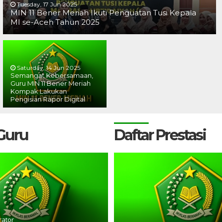
Tuesday, 17 Jun 2025
MIN 11 Bener Meriah Ikuti Penguatan Tusi Kepala
MI se-Aceh Tahun 2025
Saturday, 14 Jun 2025
Semangat Kebersamaan,
Guru MIN 11 Bener Meriah
Kompak Lakukan
Pengisian Rapor Digital
 Guru
Daftar Prestasi
rator