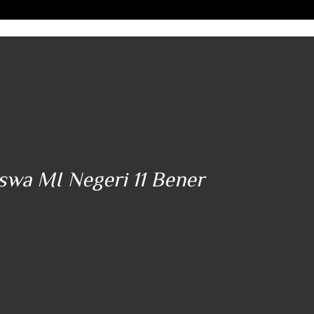
iswa MI Negeri 11 Bener
"..