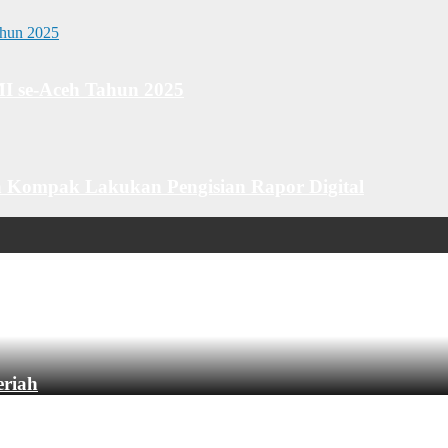
MI se-Aceh Tahun 2025
 Kompak Lakukan Pengisian Rapor Digital
eriah