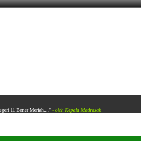
egeri 11 Bener Meriah...."
- oleh
Kepala Madrasah