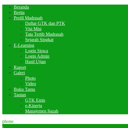
Beranda
Berita
Profil Madrasah
Daftar GTK dan PTK
Visi Misi
Tata Tertib Madrasah
Sejarah Singkat
E-Learning
Login Siswa
Login Admin
Hasil Ujian
Raport
Galeri
Photo
Video
Buku Tamu
Tautan
GTK Emis
e-Kinerja
Manajemen Ijazah
phone
-