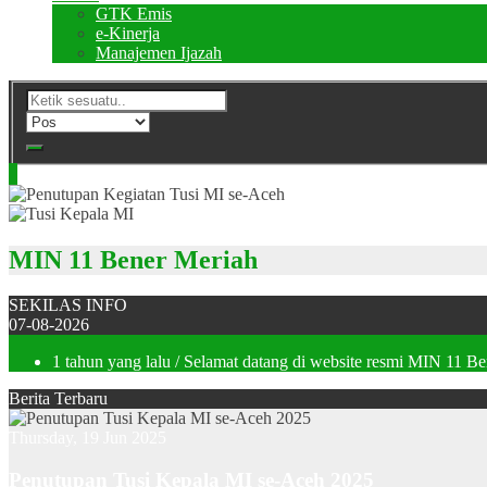
GTK Emis
e-Kinerja
Manajemen Ijazah
MIN 11 Bener Meriah
SEKILAS INFO
07-08-2026
1 tahun yang lalu
/ Selamat datang di website resmi MIN 11 B
Berita Terbaru
Thursday, 19 Jun 2025
Penutupan Tusi Kepala MI se-Aceh 2025