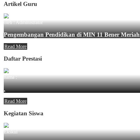
Artikel Guru
oleh : Administrator
Pengembangan Pendidikan di MIN 11 Bener Meriah
Read More
Daftar Prestasi
nama :
.
Read More
Kegiatan Siswa
Ekskul