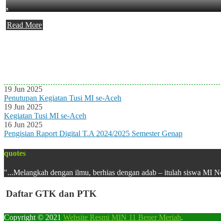
.
Read More
Agenda Terbaru
Tidak ada Agenda baru saat ini
19 Jun 2025
Penutupan Kegiatan Tusi MI se-Aceh
19 Jun 2025
Kegiatan Tusi MI se-Aceh
16 Jun 2025
Pengisian Raport Digital T.A 2024/2025 Semester Genap
quotes
"...Melangkah dengan ilmu, berhias dengan adab – itulah siswa MI N
Daftar GTK dan PTK
Copyright © 2021
Website Resmi MIN 11 Bener Meriah
.