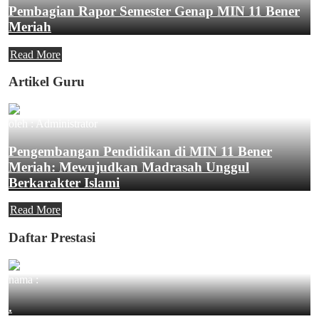
Pembagian Rapor Semester Genap MIN 11 Bener
Meriah
Read More
Artikel Guru
oleh : Administrator
Pengembangan Pendidikan di MIN 11 Bener
Meriah: Mewujudkan Madrasah Unggul
Berkarakter Islami
Read More
Daftar Prestasi
nama :
.