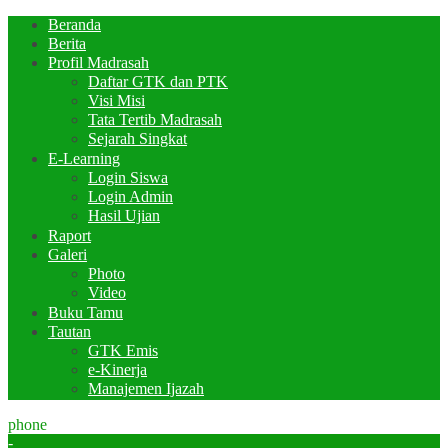
Beranda
Berita
Profil Madrasah
Daftar GTK dan PTK
Visi Misi
Tata Tertib Madrasah
Sejarah Singkat
E-Learning
Login Siswa
Login Admin
Hasil Ujian
Raport
Galeri
Photo
Video
Buku Tamu
Tautan
GTK Emis
e-Kinerja
Manajemen Ijazah
phone
-