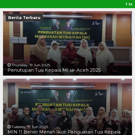
1 tahun yang
Bener Meriah
Berita Terbaru
Thursday, 19 Jun 2025
Penutupan Tusi Kepala MI se-Aceh 2025
19 JUN 2025
19 JUN 2025
16 JUN 2025
Tuesday, 17 Jun 2025
MIN 11 Bener Meriah Ikuti Penguatan Tusi Kepala