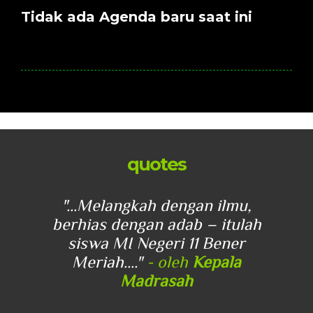
Tidak ada Agenda baru saat ini
quotes
u,
"...Melangkah dengan ilmu,
"
lah
berhias dengan adab – itulah
be
r
siswa MI Negeri 11 Bener
Meriah...."
- oleh
Kepala
Madrasah