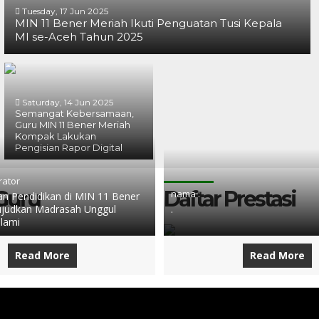
Tuesday, 17 Jun 2025
MIN 11 Bener Meriah Ikuti Penguatan Tusi Kepala
MI se-Aceh Tahun 2025
Saturday, 14 Jun 2025
Semangat Kebersamaan,
Guru MIN 11 Bener Meriah
Kompak Lakukan
Pengisian Rapor Digital
rator
 Guru
Daftar Prestasi
nama :
 Pendidikan di MIN 11 Bener
judkan Madrasah Unggul
.
slami
Read More
Read More