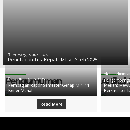
Thursday, 19 Jun 2025
Penutupan Tusi Kepala MI se-Aceh 2025
oleh : Administ
Pengumuman
Artikel
TERBIT :
14 Jun 2025
Pengembangan
Pembagian Rapor Semester Genap MIN 11
Meriah: Mewu
Bener Meriah
Berkarakter I
Read More