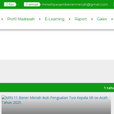
fax
-
email
minwihpesambenermeriah@gmail.com
Profil Madrasah
E-Learning
Raport
Galeri
1 tahun ya