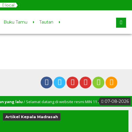
local
:
Buku Tamu
Tautan
07-08-2026
ng lalu
/ Selamat datang di website resmi MIN 11 Bener Meriah
Artikel Kepala Madrasah