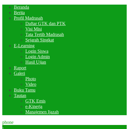
Beranda
Berita
Profil Madrasah
Daftar GTK dan PTK
Visi Misi
Tata Tertib Madrasah
Sejarah Singkat
E-Learning
Login Siswa
Login Admin
Hasil Ujian
Raport
Galeri
Photo
Video
Buku Tamu
Tautan
GTK Emis
e-Kinerja
Manajemen Ijazah
phone
-