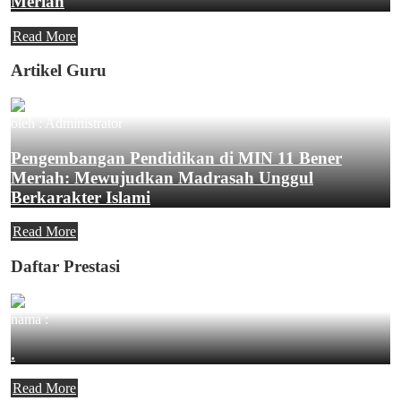
Meriah
Read More
Artikel Guru
oleh : Administrator
Pengembangan Pendidikan di MIN 11 Bener
Meriah: Mewujudkan Madrasah Unggul
Berkarakter Islami
Read More
Daftar Prestasi
nama :
.
Read More