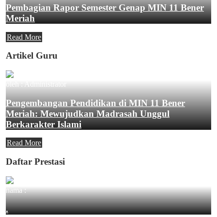
Pembagian Rapor Semester Genap MIN 11 Bener
Meriah
Read More
Artikel Guru
oleh : Administrator
Pengembangan Pendidikan di MIN 11 Bener
Meriah: Mewujudkan Madrasah Unggul
Berkarakter Islami
Read More
Daftar Prestasi
nama :
.