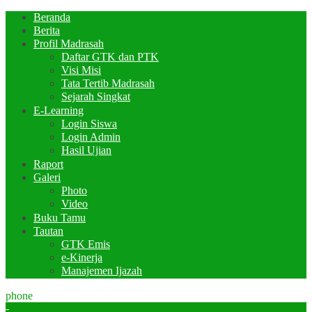
Beranda
Berita
Profil Madrasah
Daftar GTK dan PTK
Visi Misi
Tata Tertib Madrasah
Sejarah Singkat
E-Learning
Login Siswa
Login Admin
Hasil Ujian
Raport
Galeri
Photo
Video
Buku Tamu
Tautan
GTK Emis
e-Kinerja
Manajemen Ijazah
phone
-