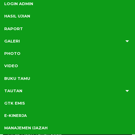
LOGIN ADMIN
Berita Terbaru
HASIL UJIAN
RAPORT
GALERI
PHOTO
Thursday, 19 Jun 2025
Penutupan Tusi Kepala MI se-Aceh 2025
VIDEO
BUKU TAMU
TAUTAN
GTK EMIS
E-KINERJA
19 JUN 2025
19 JUN 2025
16 JUN 2025
Tuesday, 17 Jun 2025
MIN 11 Bener Meriah Ikuti Penguatan Tusi Kepala
MANAJEMEN IJAZAH
MI se-Aceh Tahun 2025