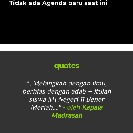
Tidak ada Agenda baru saat ini
quotes
u,
"...Melangkah dengan ilmu,
"
lah
berhias dengan adab – itulah
be
r
siswa MI Negeri 11 Bener
Meriah...."
- oleh
Kepala
Madrasah