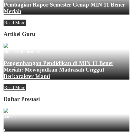
Pembagian Rapor Semester Genap MIN 11 Bener
Meriah
Read More
Artikel Guru
oleh : Administrator
Pengembangan Pendidikan di MIN 11 Bener
Meriah: Mewujudkan Madrasah Unggul
Berkarakter Islami
Read More
Daftar Prestasi
nama :
.