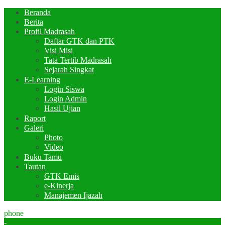
Beranda
Berita
Profil Madrasah
Daftar GTK dan PTK
Visi Misi
Tata Tertib Madrasah
Sejarah Singkat
E-Learning
Login Siswa
Login Admin
Hasil Ujian
Raport
Galeri
Photo
Video
Buku Tamu
Tautan
GTK Emis
e-Kinerja
Manajemen Ijazah
phone
-