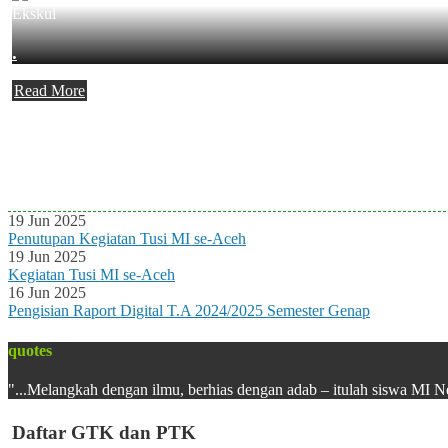
Ekskul
.
Read More
Agenda Terbaru
Tidak ada Agenda baru saat ini
19 Jun 2025
Penutupan Kegiatan Tusi MI se-Aceh
19 Jun 2025
Kegiatan Tusi MI se-Aceh
16 Jun 2025
Pengisian Raport Digital T.A 2024/2025 Semester Genap
quotes
"...Melangkah dengan ilmu, berhias dengan adab – itulah siswa MI N
Daftar GTK dan PTK