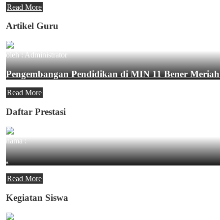
Read More
Artikel Guru
oleh : Administrator
Pengembangan Pendidikan di MIN 11 Bener Meriah
Read More
Daftar Prestasi
nama :
.
Read More
Kegiatan Siswa