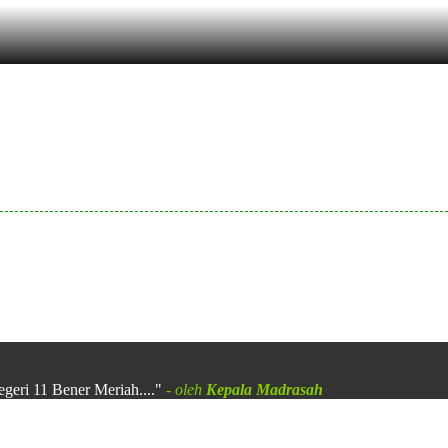
egeri 11 Bener Meriah...."
- oleh
Kepala Madrasah