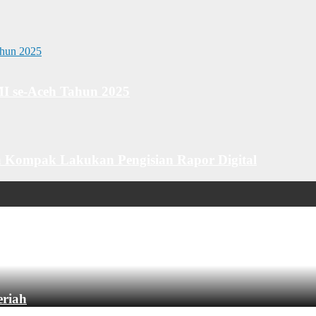
MI se-Aceh Tahun 2025
 Kompak Lakukan Pengisian Rapor Digital
eriah