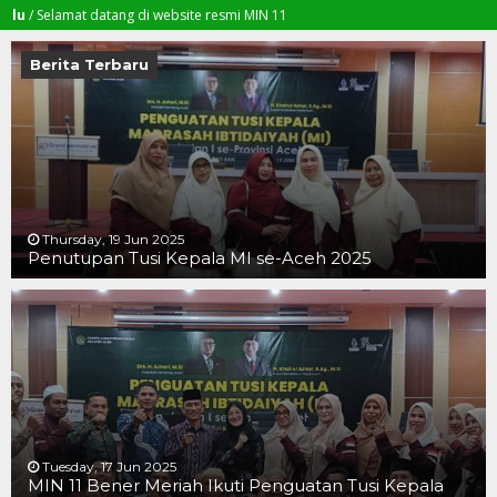
lamat datang di website resmi MIN 11
Berita Terbaru
Thursday, 19 Jun 2025
Penutupan Tusi Kepala MI se-Aceh 2025
19 JUN 2025
19 JUN 2025
16 JUN 2025
Tuesday, 17 Jun 2025
MIN 11 Bener Meriah Ikuti Penguatan Tusi Kepala