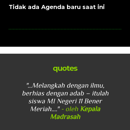
Tidak ada Agenda baru saat ini
quotes
u,
"...Melangkah dengan ilmu,
"
lah
berhias dengan adab – itulah
be
r
siswa MI Negeri 11 Bener
Meriah...."
- oleh
Kepala
Madrasah