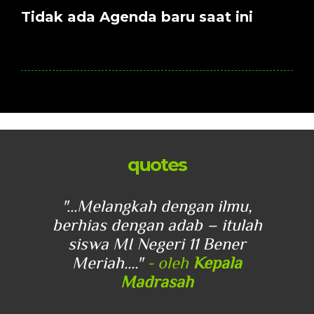
Tidak ada Agenda baru saat ini
quotes
u,
"...Melangkah dengan ilmu,
"
lah
berhias dengan adab – itulah
be
r
siswa MI Negeri 11 Bener
Meriah...."
- oleh
Kepala
Madrasah