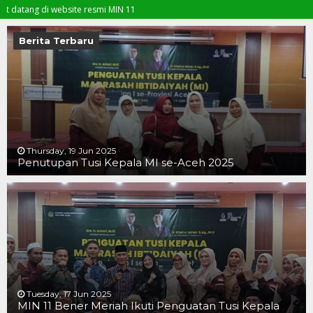
g di website resmi MIN 11
Berita Terbaru
Thursday, 19 Jun 2025
Penutupan Tusi Kepala MI se-Aceh 2025
19 JUN 2025
19 JUN 2025
16 JUN 2025
Tuesday, 17 Jun 2025
MIN 11 Bener Meriah Ikuti Penguatan Tusi Kepala