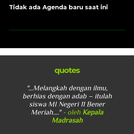
Tidak ada Agenda baru saat ini
quotes
u,
"...Melangkah dengan ilmu,
"
lah
berhias dengan adab – itulah
be
r
siswa MI Negeri 11 Bener
Meriah...."
- oleh
Kepala
Madrasah