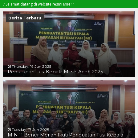
at datang di website resmi MIN 11
Berita Terbaru
Thursday, 19 Jun 2025
Penutupan Tusi Kepala MI se-Aceh 2025
19 JUN 2025
19 JUN 2025
16 JUN 2025
Tuesday, 17 Jun 2025
MIN 11 Bener Meriah Ikuti Penguatan Tusi Kepala