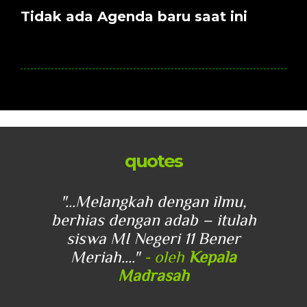
Tidak ada Agenda baru saat ini
quotes
u,
"...Melangkah dengan ilmu,
"
lah
berhias dengan adab – itulah
be
r
siswa MI Negeri 11 Bener
Meriah...."
- oleh
Kepala
Madrasah