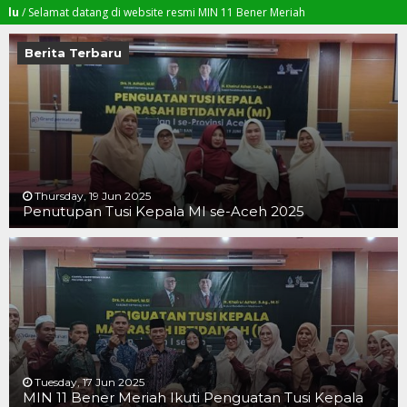
Selamat datang di website resmi MIN 11 Bener Meriah
Berita Terbaru
Thursday, 19 Jun 2025
Penutupan Tusi Kepala MI se-Aceh 2025
19 JUN 2025
19 JUN 2025
16 JUN 2025
Tuesday, 17 Jun 2025
MIN 11 Bener Meriah Ikuti Penguatan Tusi Kepala