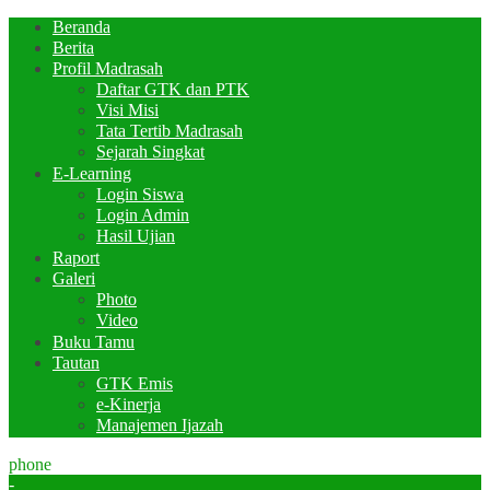
Beranda
Berita
Profil Madrasah
Daftar GTK dan PTK
Visi Misi
Tata Tertib Madrasah
Sejarah Singkat
E-Learning
Login Siswa
Login Admin
Hasil Ujian
Raport
Galeri
Photo
Video
Buku Tamu
Tautan
GTK Emis
e-Kinerja
Manajemen Ijazah
phone
-