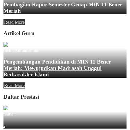
Pembagian Rapor Semester Genap MIN 11 Bener
Meriah
Read More
Artikel Guru
oleh : Administrator
Pengembangan Pendidikan di MIN 11 Bener
Meriah: Mewujudkan Madrasah Unggul
Berkarakter Islami
Read More
Daftar Prestasi
nama :
.