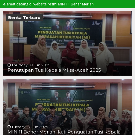
at datang di website resmi MIN 11 Bener Meriah
Berita Terbaru
Thursday, 19 Jun 2025
Penutupan Tusi Kepala MI se-Aceh 2025
19 JUN 2025
19 JUN 2025
16 JUN 2025
Tuesday, 17 Jun 2025
MIN 11 Bener Meriah Ikuti Penguatan Tusi Kepala