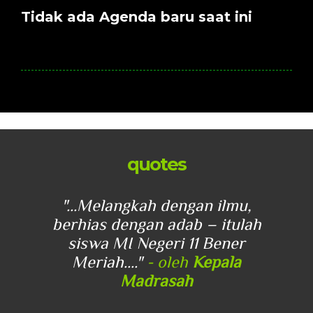
Tidak ada Agenda baru saat ini
quotes
u,
"...Melangkah dengan ilmu,
"
lah
berhias dengan adab – itulah
be
r
siswa MI Negeri 11 Bener
Meriah...."
- oleh
Kepala
Madrasah