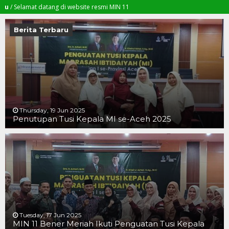
amat datang di website resmi MIN 11
Berita Terbaru
Thursday, 19 Jun 2025
Penutupan Tusi Kepala MI se-Aceh 2025
19 JUN 2025
19 JUN 2025
16 JUN 2025
Tuesday, 17 Jun 2025
MIN 11 Bener Meriah Ikuti Penguatan Tusi Kepala