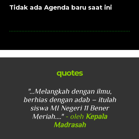
Tidak ada Agenda baru saat ini
quotes
u,
"...Melangkah dengan ilmu,
"
lah
berhias dengan adab – itulah
be
r
siswa MI Negeri 11 Bener
Meriah...."
- oleh
Kepala
Madrasah