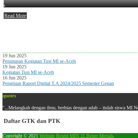
.
Read More
Agenda Terbaru
Tidak ada Agenda baru saat ini
19 Jun 2025
Penutupan Kegiatan Tusi MI se-Aceh
19 Jun 2025
Kegiatan Tusi MI se-Aceh
16 Jun 2025
Pengisian Raport Digital T.A 2024/2025 Semester Genap
quotes
"...Melangkah dengan ilmu, berhias dengan adab – itulah siswa MI N
Daftar GTK dan PTK
Copyright © 2021
Website Resmi MIN 11 Bener Meriah
.