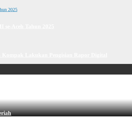
MI se-Aceh Tahun 2025
 Kompak Lakukan Pengisian Rapor Digital
eriah