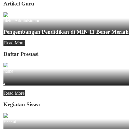
Artikel Guru
oleh : Administrator
Pengembangan Pendidikan di MIN 11 Bener Meriah
Read More
Daftar Prestasi
nama :
.
Read More
Kegiatan Siswa
Ekskul