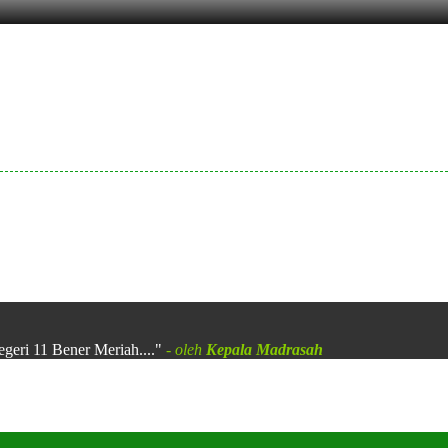
egeri 11 Bener Meriah...."
- oleh
Kepala Madrasah