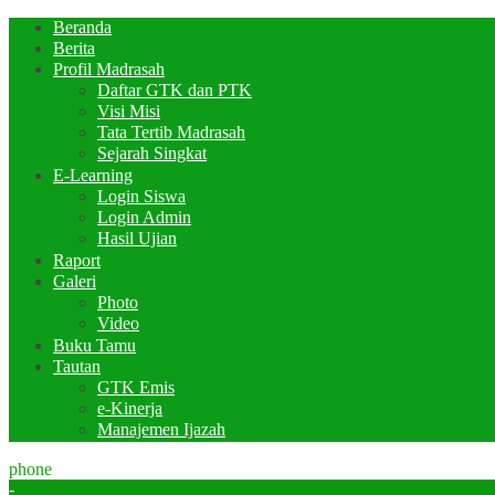
Beranda
Berita
Profil Madrasah
Daftar GTK dan PTK
Visi Misi
Tata Tertib Madrasah
Sejarah Singkat
E-Learning
Login Siswa
Login Admin
Hasil Ujian
Raport
Galeri
Photo
Video
Buku Tamu
Tautan
GTK Emis
e-Kinerja
Manajemen Ijazah
phone
-