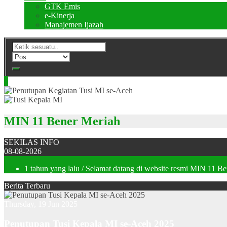
GTK Emis
e-Kinerja
Manajemen Ijazah
MIN 11 Bener Meriah
SEKILAS INFO
08-08-2026
1 tahun yang lalu
/ Selamat datang di website resmi MIN 11 B
Berita Terbaru
Thursday, 19 Jun 2025
Penutupan Tusi Kepala MI se-Aceh 2025