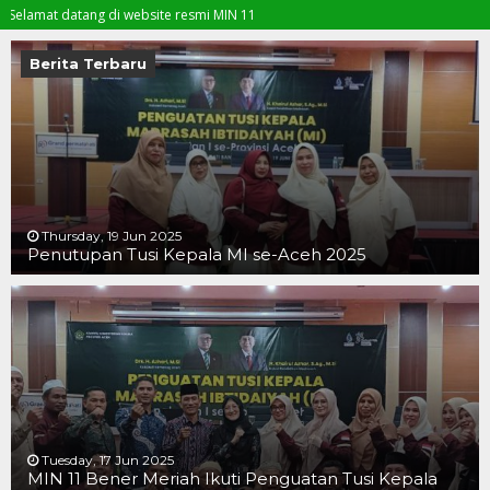
t datang di website resmi MIN 11
Berita Terbaru
Thursday, 19 Jun 2025
Penutupan Tusi Kepala MI se-Aceh 2025
19 JUN 2025
19 JUN 2025
16 JUN 2025
Tuesday, 17 Jun 2025
MIN 11 Bener Meriah Ikuti Penguatan Tusi Kepala