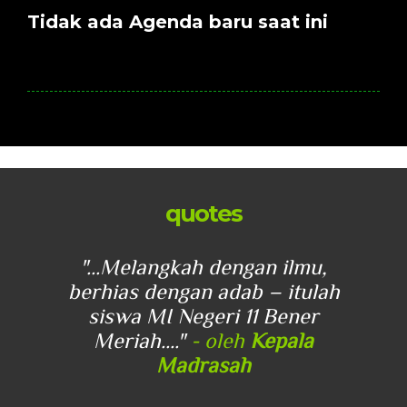
Tidak ada Agenda baru saat ini
quotes
u,
"...Melangkah dengan ilmu,
"
lah
berhias dengan adab – itulah
be
r
siswa MI Negeri 11 Bener
Meriah...."
- oleh
Kepala
Madrasah