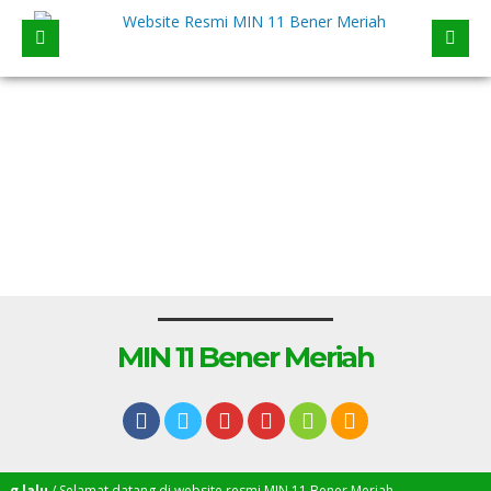
MIN 11 Bener Meriah
lalu
/ Selamat datang di website resmi MIN 11 Bener Meriah