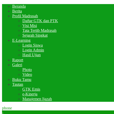
Beranda
Berita
Profil Madrasah
Daftar GTK dan PTK
Visi Misi
Tata Tertib Madrasah
Sejarah Singkat
E-Learning
Login Siswa
Login Admin
Hasil Ujian
Raport
Galeri
Photo
Video
Buku Tamu
Tautan
GTK Emis
e-Kinerja
Manajemen Ijazah
phone
-