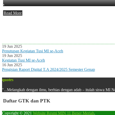
.
Read More
Agenda Terbaru
Tidak ada Agenda baru saat ini
19 Jun 2025
Penutupan Kegiatan Tusi MI se-Aceh
19 Jun 2025
Kegiatan Tusi MI se-Aceh
16 Jun 2025
Pengisian Raport Digital T.A 2024/2025 Semester Genap
quotes
"...Melangkah dengan ilmu, berhias dengan adab – itulah siswa MI N
Daftar GTK dan PTK
Copyright © 2021
Website Resmi MIN 11 Bener Meriah
.