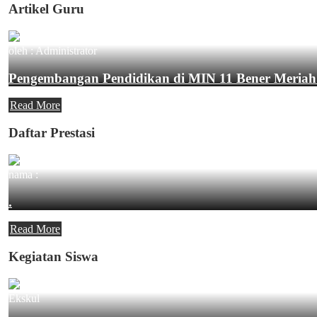
Artikel Guru
oleh : Administrator
Pengembangan Pendidikan di MIN 11 Bener Meriah
Read More
Daftar Prestasi
nama :
.
Read More
Kegiatan Siswa
Ekskul