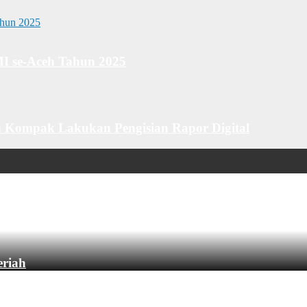
MI se-Aceh Tahun 2025
 Kompak Lakukan Pengisian Rapor Digital
eriah