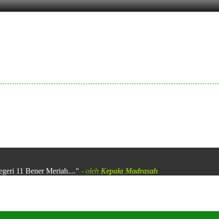
egeri 11 Bener Meriah...."
- oleh
Kepala Madrasah