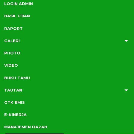
Berita Terbaru
LOGIN ADMIN
HASIL UJIAN
RAPORT
GALERI
Thursday, 19 Jun 2025
PHOTO
Penutupan Tusi Kepala MI se-Aceh 2025
VIDEO
BUKU TAMU
TAUTAN
GTK EMIS
19 JUN 2025
19 JUN 2025
16 JUN 2025
Tuesday, 17 Jun 2025
E-KINERJA
MIN 11 Bener Meriah Ikuti Penguatan Tusi Kepala
MI se-Aceh Tahun 2025
MANAJEMEN IJAZAH