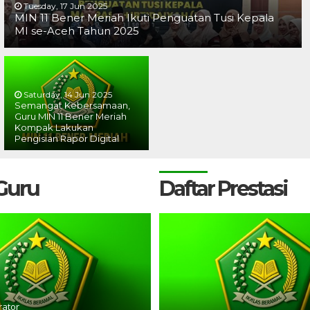
Tuesday, 17 Jun 2025
MIN 11 Bener Meriah Ikuti Penguatan Tusi Kepala
MI se-Aceh Tahun 2025
Saturday, 14 Jun 2025
Semangat Kebersamaan,
Guru MIN 11 Bener Meriah
Kompak Lakukan
Pengisian Rapor Digital
 Guru
Daftar Prestasi
rator