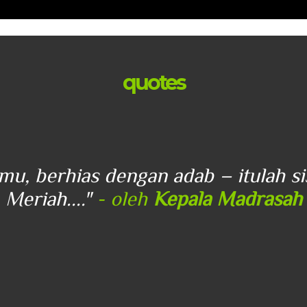
quotes
lmu, berhias dengan adab – itulah s
Meriah...."
- oleh
Kepala Madrasah