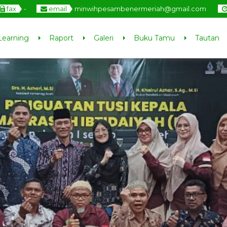
fax
-
email
minwihpesambenermeriah@gmail.com
Learning
Raport
Galeri
Buku Tamu
Tautan