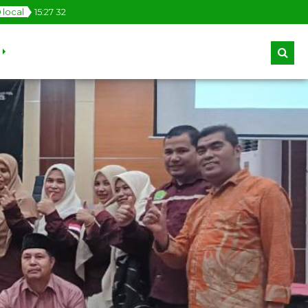
local
15
:
27
33