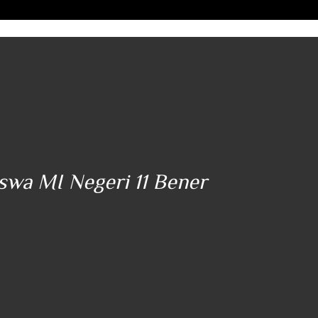
iswa MI Negeri 11 Bener
"..