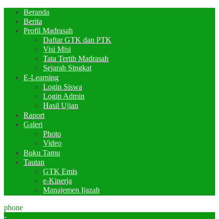
Beranda
Berita
Profil Madrasah
Daftar GTK dan PTK
Visi Misi
Tata Tertib Madrasah
Sejarah Singkat
E-Learning
Login Siswa
Login Admin
Hasil Ujian
Raport
Galeri
Photo
Video
Buku Tamu
Tautan
GTK Emis
e-Kinerja
Manajemen Ijazah
phone
-