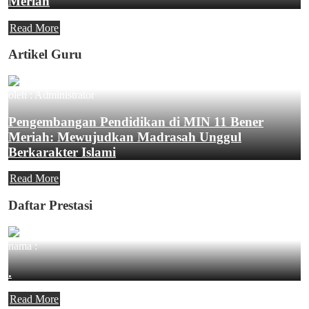
Meriah
Read More
Artikel Guru
oleh : Administrator
Pengembangan Pendidikan di MIN 11 Bener
Meriah: Mewujudkan Madrasah Unggul
Berkarakter Islami
Read More
Daftar Prestasi
nama :
.
Read More