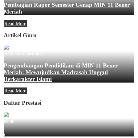
Pembagian Rapor Semester Genap MIN 11 Bener
Meriah
Read More
Artikel Guru
oleh : Administrator
Pengembangan Pendidikan di MIN 11 Bener
Meriah: Mewujudkan Madrasah Unggul
Berkarakter Islami
Read More
Daftar Prestasi
nama :
.