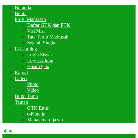
Beranda
Berita
Profil Madrasah
Daftar GTK dan PTK
Visi Misi
Tata Tertib Madrasah
Sejarah Singkat
E-Learning
Login Siswa
Login Admin
Hasil Ujian
Raport
Galeri
Photo
Video
Buku Tamu
Tautan
GTK Emis
e-Kinerja
Manajemen Ijazah
phone
-