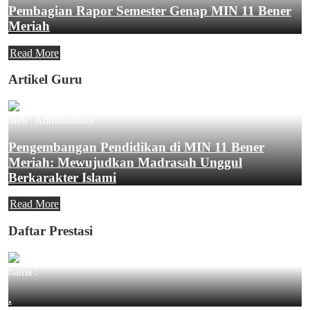
Pembagian Rapor Semester Genap MIN 11 Bener
Meriah
Read More
Artikel Guru
oleh : Administrator
Pengembangan Pendidikan di MIN 11 Bener
Meriah: Mewujudkan Madrasah Unggul
Berkarakter Islami
Read More
Daftar Prestasi
nama :
.