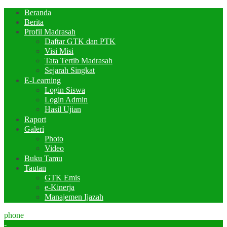
Beranda
Berita
Profil Madrasah
Daftar GTK dan PTK
Visi Misi
Tata Tertib Madrasah
Sejarah Singkat
E-Learning
Login Siswa
Login Admin
Hasil Ujian
Raport
Galeri
Photo
Video
Buku Tamu
Tautan
GTK Emis
e-Kinerja
Manajemen Ijazah
phone
-