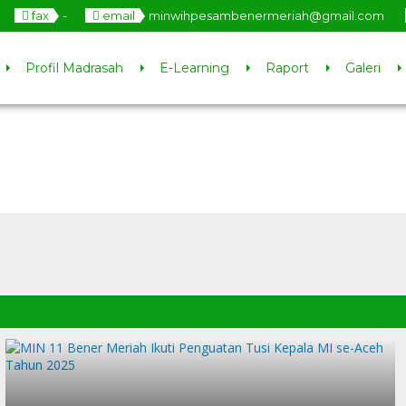
fax
-
email
minwihpesambenermeriah@gmail.com
Profil Madrasah
E-Learning
Raport
Galeri