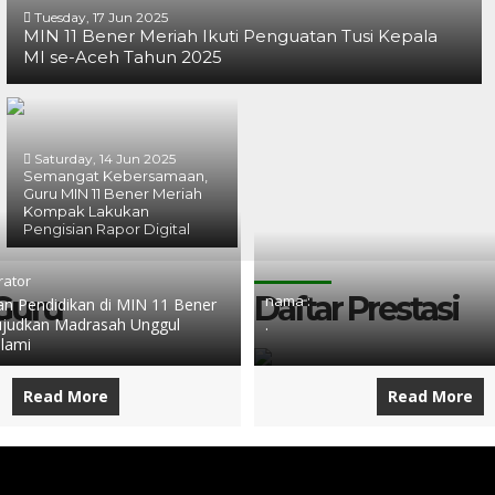
Tuesday, 17 Jun 2025
MIN 11 Bener Meriah Ikuti Penguatan Tusi Kepala
MI se-Aceh Tahun 2025
Saturday, 14 Jun 2025
Semangat Kebersamaan,
Guru MIN 11 Bener Meriah
Kompak Lakukan
Pengisian Rapor Digital
rator
 Guru
Daftar Prestasi
nama :
 Pendidikan di MIN 11 Bener
judkan Madrasah Unggul
.
slami
Read More
Read More