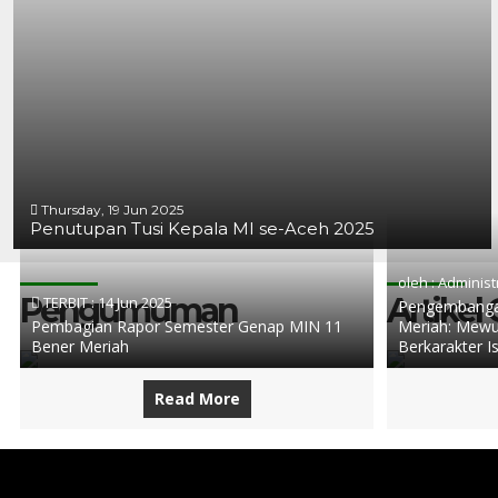
Thursday, 19 Jun 2025
Penutupan Tusi Kepala MI se-Aceh 2025
oleh : Administ
Pengumuman
Artikel
TERBIT :
14 Jun 2025
Pengembangan
Pembagian Rapor Semester Genap MIN 11
Meriah: Mewu
Bener Meriah
Berkarakter I
Read More