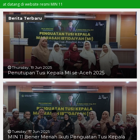
g di website resmi MIN 11
Berita Terbaru
Thursday, 19 Jun 2025
Penutupan Tusi Kepala MI se-Aceh 2025
19 JUN 2025
19 JUN 2025
16 JUN 2025
Tuesday, 17 Jun 2025
MIN 11 Bener Meriah Ikuti Penguatan Tusi Kepala