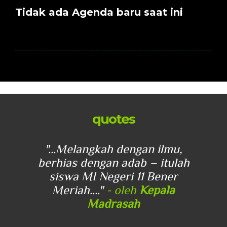
Tidak ada Agenda baru saat ini
quotes
u,
"...Melangkah dengan ilmu,
"
lah
berhias dengan adab – itulah
be
r
siswa MI Negeri 11 Bener
Meriah...."
- oleh
Kepala
Madrasah