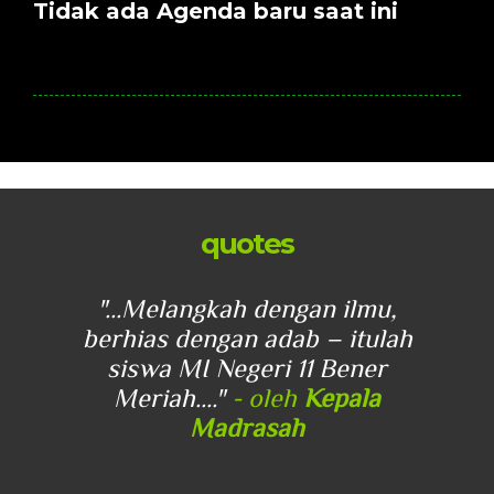
Tidak ada Agenda baru saat ini
quotes
u,
"...Melangkah dengan ilmu,
"
lah
berhias dengan adab – itulah
be
r
siswa MI Negeri 11 Bener
Meriah...."
- oleh
Kepala
Madrasah