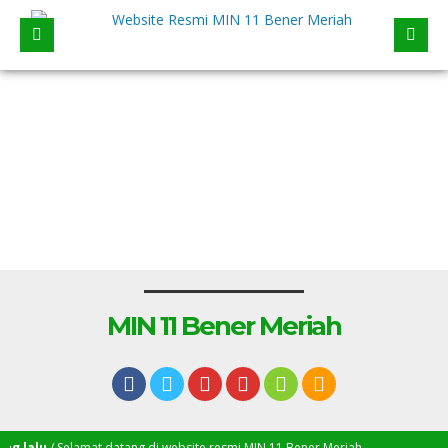
MIN 11 Bener Meriah
 lalu
/ Selamat datang di website resmi MIN 11 Bener Meriah