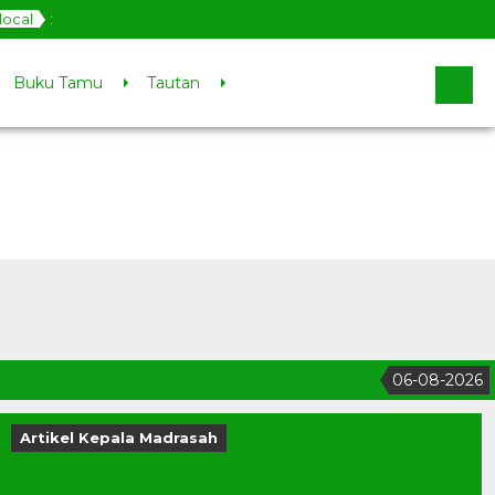
local
:
Buku Tamu
Tautan
06-08-2026
1
Artikel Kepala Madrasah