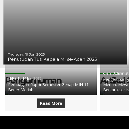
Thursday, 19 Jun 2025
Penutupan Tusi Kepala MI se-Aceh 2025
oleh : Administ
Pengumuman
Artikel
TERBIT :
14 Jun 2025
Pengembangan
Pembagian Rapor Semester Genap MIN 11
Meriah: Mewu
Bener Meriah
Berkarakter I
Read More