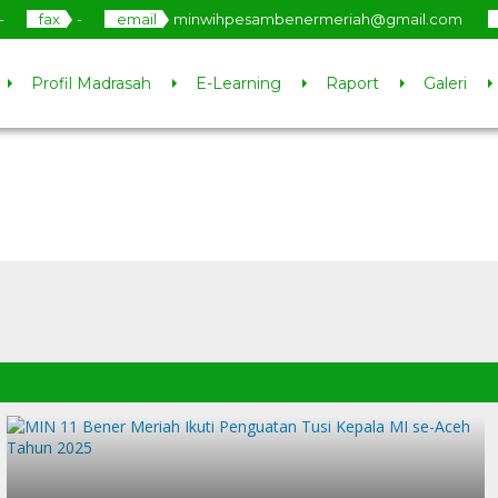
-
fax
-
email
minwihpesambenermeriah@gmail.com
Profil Madrasah
E-Learning
Raport
Galeri