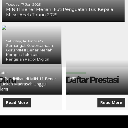
Tuesday, 17 Jun 2025
MIN 11 Bener Meriah Ikuti Penguatan Tusi Kepala
MI se-Aceh Tahun 2025
Saturday, 14 Jun 2025
Semangat Kebersamaan,
Guru MIN 11 Bener Meriah
Kompak Lakukan
Pengisian Rapor Digital
rator
 Guru
Daftar Prestasi
nama :
 Pendidikan di MIN 11 Bener
judkan Madrasah Unggul
.
slami
Read More
Read More