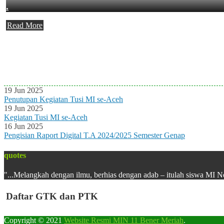
.
Read More
Agenda Terbaru
Tidak ada Agenda baru saat ini
19 Jun 2025
Penutupan Kegiatan Tusi MI se-Aceh
19 Jun 2025
Kegiatan Tusi MI se-Aceh
16 Jun 2025
Pengisian Raport Digital T.A 2024/2025 Semester Genap
quotes
"...Melangkah dengan ilmu, berhias dengan adab – itulah siswa MI N
Daftar GTK dan PTK
Copyright © 2021
Website Resmi MIN 11 Bener Meriah
.