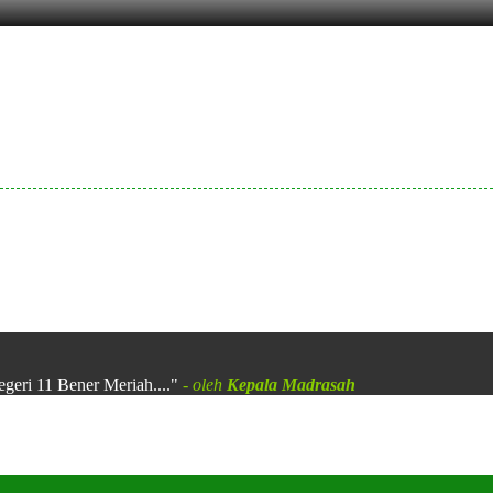
egeri 11 Bener Meriah...."
- oleh
Kepala Madrasah