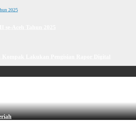
MI se-Aceh Tahun 2025
 Kompak Lakukan Pengisian Rapor Digital
eriah