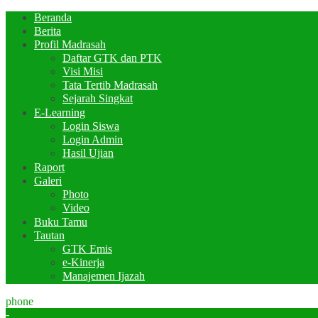
Beranda
Berita
Profil Madrasah
Daftar GTK dan PTK
Visi Misi
Tata Tertib Madrasah
Sejarah Singkat
E-Learning
Login Siswa
Login Admin
Hasil Ujian
Raport
Galeri
Photo
Video
Buku Tamu
Tautan
GTK Emis
e-Kinerja
Manajemen Ijazah
phone
-