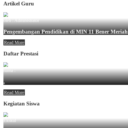
Artikel Guru
oleh : Administrator
Pengembangan Pendidikan di MIN 11 Bener Meriah
Read More
Daftar Prestasi
nama :
.
Read More
Kegiatan Siswa
Ekskul