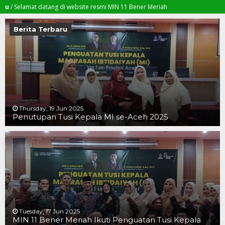
amat datang di website resmi MIN 11 Bener Meriah
Berita Terbaru
Thursday, 19 Jun 2025
Penutupan Tusi Kepala MI se-Aceh 2025
19 JUN 2025
19 JUN 2025
16 JUN 2025
Tuesday, 17 Jun 2025
MIN 11 Bener Meriah Ikuti Penguatan Tusi Kepala