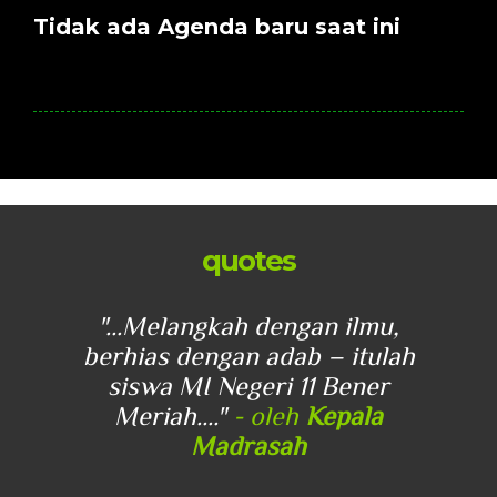
Tidak ada Agenda baru saat ini
quotes
u,
"...Melangkah dengan ilmu,
"
lah
berhias dengan adab – itulah
be
r
siswa MI Negeri 11 Bener
Meriah...."
- oleh
Kepala
Madrasah