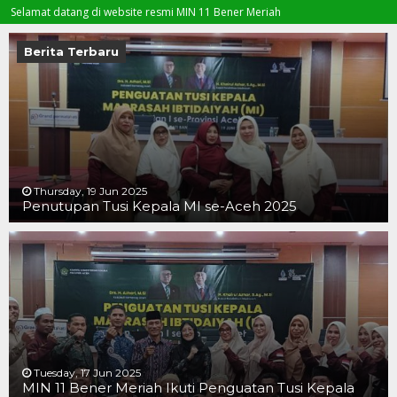
at datang di website resmi MIN 11 Bener Meriah
Berita Terbaru
Thursday, 19 Jun 2025
Penutupan Tusi Kepala MI se-Aceh 2025
19 JUN 2025
19 JUN 2025
16 JUN 2025
Tuesday, 17 Jun 2025
MIN 11 Bener Meriah Ikuti Penguatan Tusi Kepala