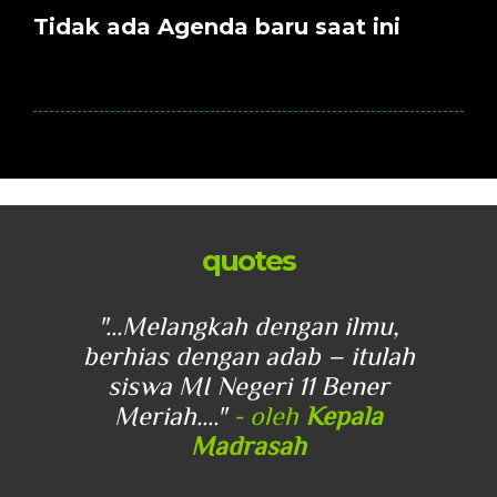
Tidak ada Agenda baru saat ini
quotes
u,
"...Melangkah dengan ilmu,
"
lah
berhias dengan adab – itulah
be
r
siswa MI Negeri 11 Bener
Meriah...."
- oleh
Kepala
Madrasah