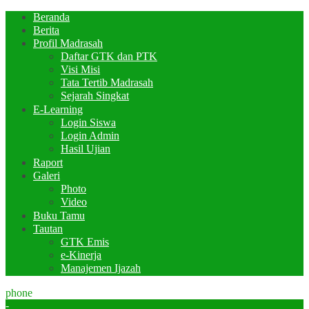
Beranda
Berita
Profil Madrasah
Daftar GTK dan PTK
Visi Misi
Tata Tertib Madrasah
Sejarah Singkat
E-Learning
Login Siswa
Login Admin
Hasil Ujian
Raport
Galeri
Photo
Video
Buku Tamu
Tautan
GTK Emis
e-Kinerja
Manajemen Ijazah
phone
-