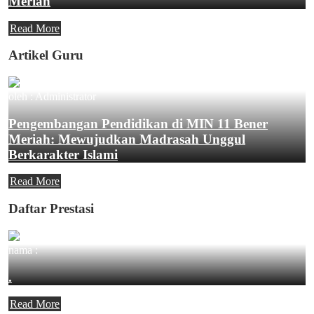
Meriah
Read More
Artikel Guru
oleh : Administrator
Pengembangan Pendidikan di MIN 11 Bener
Meriah: Mewujudkan Madrasah Unggul
Berkarakter Islami
Read More
Daftar Prestasi
nama :
.
Read More