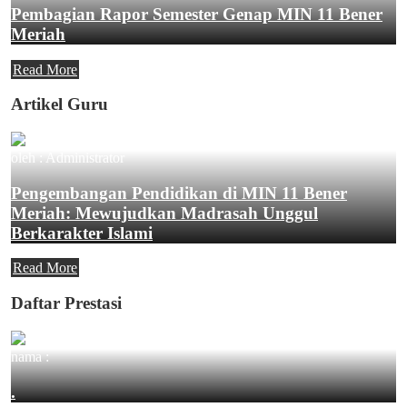
Pembagian Rapor Semester Genap MIN 11 Bener
Meriah
Read More
Artikel Guru
oleh : Administrator
Pengembangan Pendidikan di MIN 11 Bener
Meriah: Mewujudkan Madrasah Unggul
Berkarakter Islami
Read More
Daftar Prestasi
nama :
.