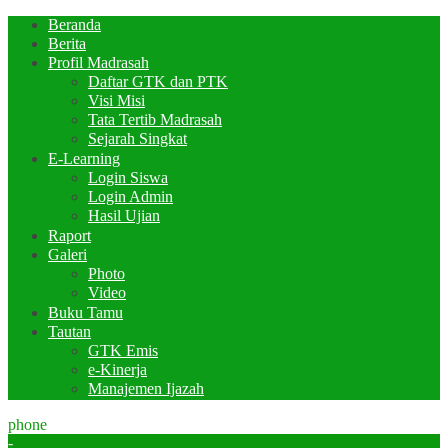
Beranda
Berita
Profil Madrasah
Daftar GTK dan PTK
Visi Misi
Tata Tertib Madrasah
Sejarah Singkat
E-Learning
Login Siswa
Login Admin
Hasil Ujian
Raport
Galeri
Photo
Video
Buku Tamu
Tautan
GTK Emis
e-Kinerja
Manajemen Ijazah
phone
-